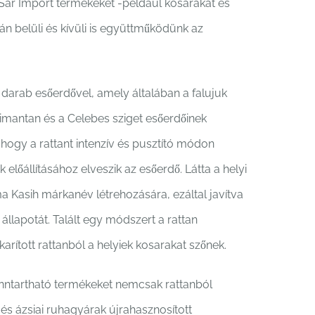
Sar Import termékeket -például kosarakat és
pán belüli és kívüli is együttműködünk az
 darab esőerdővel, amely általában a falujuk
alimantan és a Celebes sziget esőerdőinek
 hogy a rattant intenzív és pusztító módon
 előállításához elveszik az esőerdő. Látta a helyi
ma Kasih márkanév létrehozására, ezáltal javítva
állapotát. Talált egy módszert a rattan
karított rattanból a helyiek kosarakat szőnek.
enntartható termékeket nemcsak rattanból
l és ázsiai ruhagyárak újrahasznosított