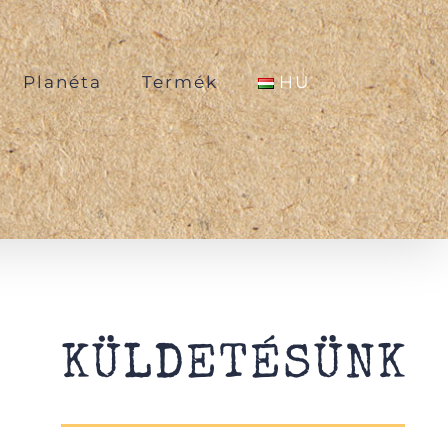
Planéta
Termék
HU
KÜLDETÉSÜNK