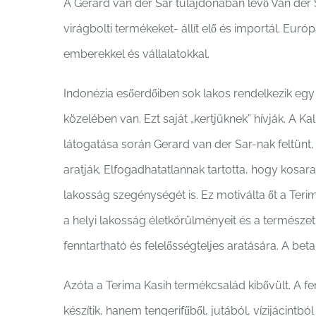
A Gerard van der Sar tulajdonában lévő Van der 
virágbolti termékeket- állít elő és importál. Euró
emberekkel és vállalatokkal.
Indonézia esőerdőiben sok lakos rendelkezik egy
közelében van. Ezt saját „kertjüknek” hívják. A K
látogatása során Gerard van der Sar-nak feltünt,
aratják. Elfogadhatatlannak tartotta, hogy kosarak
lakosság szegénységét is. Ez motiválta őt a Teri
a helyi lakosság életkörülményeit és a természet 
fenntartható és felelősségteljes aratására. A beta
Azóta a Terima Kasih termékcsalád kibővült. A f
készítik, hanem tengerifűből, jutából, vízijácintbó